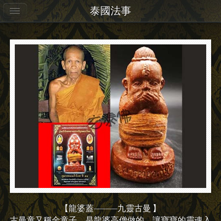
泰國法事
【龍婆蓋————九靈古曼 】
古曼童又稱金童子，是龍婆高僧做的，讓寶寶的靈魂入