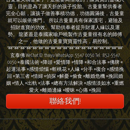
靈，目的是為了讓夭折的孩子投胎。 古曼童幫供養者
完全心願，讓孩子做善事積功德，功德圓滿後，古曼童
就可以皈依佛門 。 所以古曼童具有保家護宅，避險及
招財進寶的功效。 幫助供奉者提升財運人緣以及運
勢。 龍婆蓋是泰國家喻戶曉製作古曼童很有名的師傅
之一，他做的古曼童寶寶靈性高，易控制。
➿➿➿➿➿➿➿➿➿➿➿➿➿➿➿➿➿➿➿
玄泰佛 WeChat ID: thaiyu WhatsApp: 5547 0050 Tel.: 852-5547
0050 #泰國法術 #降頭 #愛情降 #情降 #和合法事 #佛牌 #
起運法事 #感情煩惱 #斬桃花 #人緣 #分手 #復合 #感情挽
回 #第三者 #情婦 #偵探 #解憂 #偷食 #離婚危機 #挽回婚
姻 #情人 #出軌 #法事 #總有方法解決 #感情淡如水 #重燃
愛火 #離婚邊緣 #曖昧 #心痛 #挽回
聯絡我們!