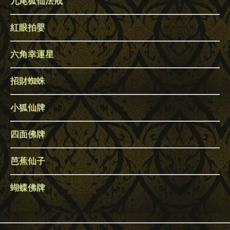
九尾狐仙法戒
紅眼拍嬰
六角幸運星
招財蜘蛛
小狐仙牌
四面佛牌
芭蕉仙子
蝴蝶佛牌