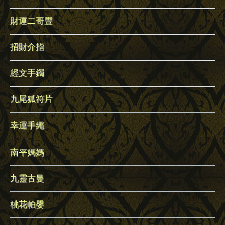
財運二哥豐
招財介指
經文手鐲
九尾狐符片
幸運手繩
南平媽媽
九靈古曼
桃花帕嬰