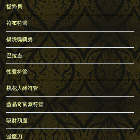
擋降貝
符布符管
擋險魂魄勇
巴拉吉
性愛符管
桃花人緣符管
藍晶奇富豪符管
吸財葫蘆
滅魔刀