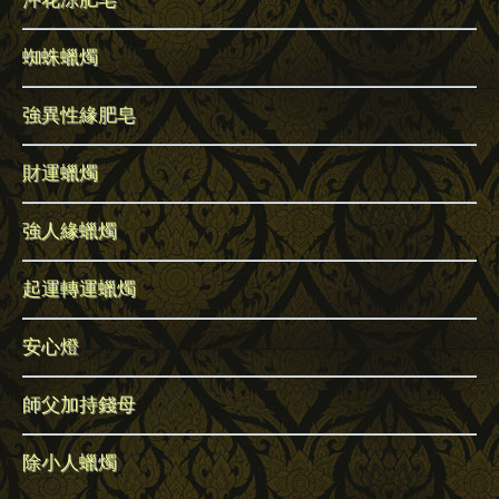
蜘蛛蠟燭
強異性緣肥皂
財運蠟燭
強人緣蠟燭
起運轉運蠟燭
安心燈
師父加持錢母
除小人蠟燭