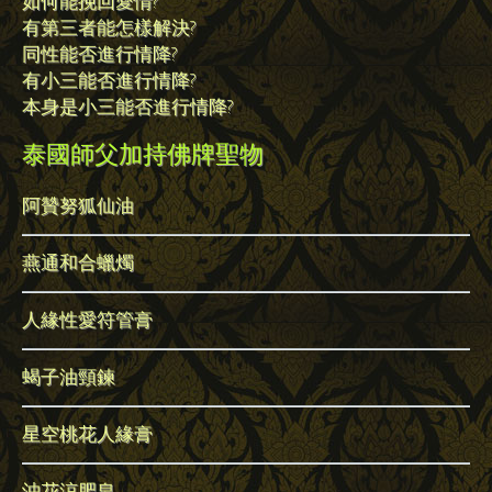
如何能挽回愛情?
有第三者能怎樣解決?
同性能否進行情降?
有小三能否進行情降?
本身是小三能否進行情降?
泰國師父加持佛牌聖物
阿贊努狐仙油
燕通和合蠟燭
人緣性愛符管膏
蝎子油頸鍊
星空桃花人緣膏
沖花涼肥皂