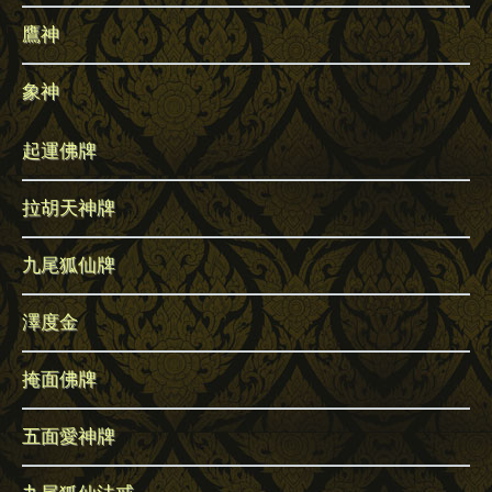
鷹神
象神
起運佛牌
拉胡天神牌
九尾狐仙牌
澤度金
掩面佛牌
五面愛神牌