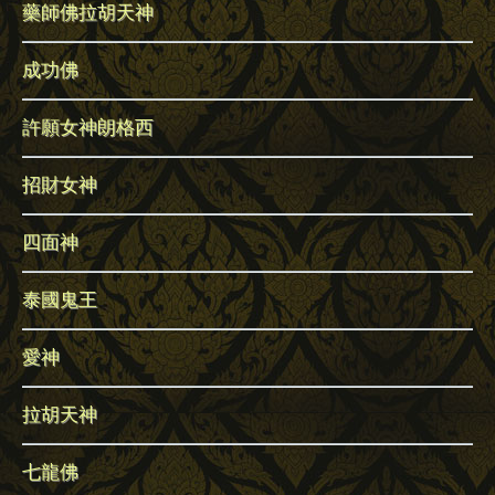
藥師佛拉胡天神
成功佛
許願女神朗格西
招財女神
四面神
泰國鬼王
愛神
拉胡天神
七龍佛