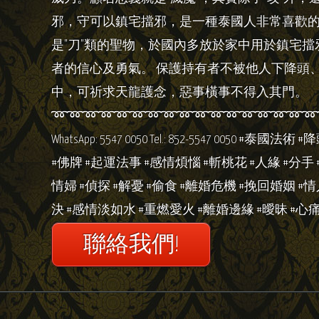
邪，守可以鎮宅擋邪，是一種泰國人非常喜歡
是"刀"類的聖物，於國內多放於家中用於鎮宅擋邪
者的信心及勇氣。 保護持有者不被他人下降頭
中，可祈求天龍護念，惡事橫事不得入其門。
➿➿➿➿➿➿➿➿➿➿➿➿➿➿➿➿➿➿➿ 玄泰佛 We
WhatsApp: 5547 0050 Tel.: 852-5547 0050 #
#佛牌 #起運法事 #感情煩惱 #斬桃花 #人緣 #分手 
情婦 #偵探 #解憂 #偷食 #離婚危機 #挽回婚姻 #
決 #感情淡如水 #重燃愛火 #離婚邊緣 #曖昧 #心痛
聯絡我們!