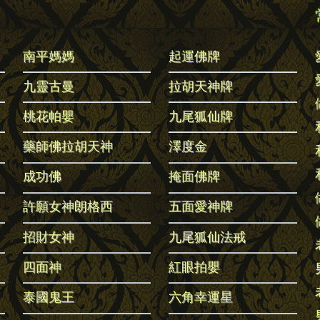
南平媽媽
起運佛牌
九靈古曼
拉胡天神牌
桃花帕嬰
九尾狐仙牌
藥師佛拉胡天神
澤度金
成功佛
掩面佛牌
許願女神朗格西
五面愛神牌
招財女神
九尾狐仙法戒
四面神
紅眼拍嬰
泰國鬼王
六角幸運星