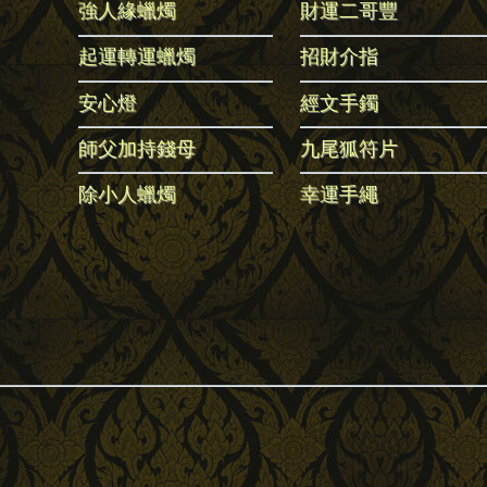
強人緣蠟燭
財運二哥豐
起運轉運蠟燭
招財介指
安心燈
經文手鐲
師父加持錢母
九尾狐符片
除小人蠟燭
幸運手繩