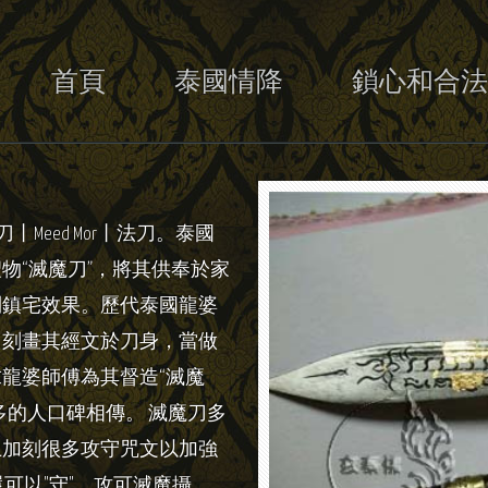
首頁
泰國情降
鎖心和合法
Meed Mor丨法刀。泰國
物“滅魔刀”，將其供奉於家
到鎮宅效果。歷代泰國龍婆
，刻畫其經文於刀身，當做
龍婆師傅為其督造“滅魔
多的人口碑相傳。 滅魔刀多
上加刻很多攻守咒文以加強
還可以"守"，攻可滅魔攝