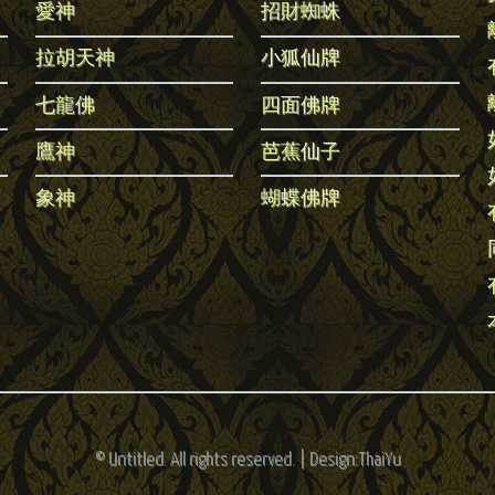
愛神
招財蜘蛛
拉胡天神
小狐仙牌
七龍佛
四面佛牌
鷹神
芭蕉仙子
象神
蝴蝶佛牌
© Untitled. All rights reserved. | Design:ThaiYu