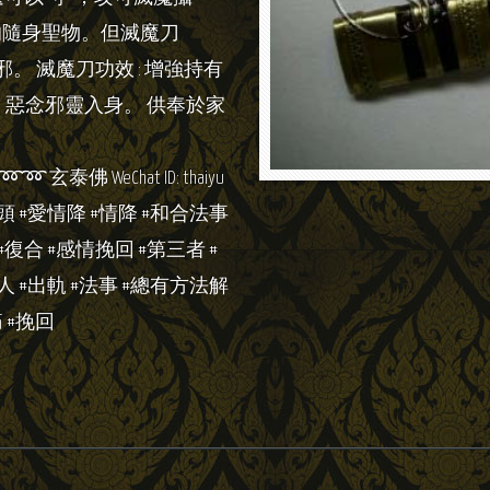
的隨身聖物。但滅魔刀
。 滅魔刀功效 : 增強持有
、惡念邪靈入身。 供奉於家
Chat ID: thaiyu
泰國法術 #降頭 #愛情降 #情降 #和合法事
#復合 #感情挽回 #第三者 #
情人 #出軌 #法事 #總有方法解
 #挽回