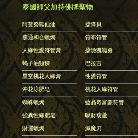
泰國師父加持佛牌聖物
阿贊努狐仙油
擋降貝
燕通和合蠟燭
符布符管
人緣性愛符管膏
擋險魂魄勇
蝎子油頸鍊
巴拉吉
星空桃花人緣膏
性愛符管
沖花涼肥皂
桃花人緣符管
蜘蛛蠟燭
藍晶奇富豪符管
強異性緣肥皂
吸財葫蘆
財運蠟燭
滅魔刀