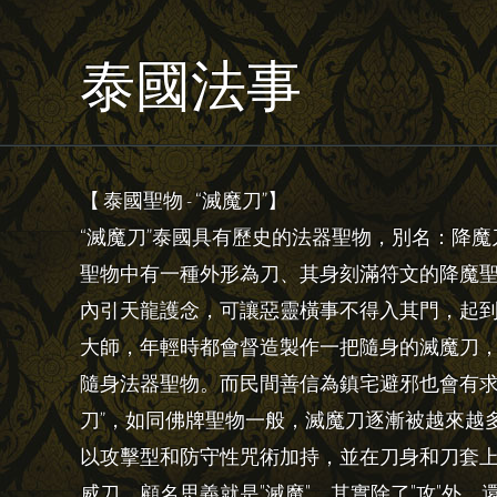
泰國法事
【 泰國聖物 - “滅魔刀”】
“滅魔刀”泰國具有歷史的法器聖物，別名：降魔刀丨
聖物中有一種外形為刀、其身刻滿符文的降魔聖
內引天龍護念，可讓惡靈橫事不得入其門，起
大師，年輕時都會督造製作一把隨身的滅魔刀
隨身法器聖物。而民間善信為鎮宅避邪也會有求
刀”，如同佛牌聖物一般，滅魔刀逐漸被越來越
以攻擊型和防守性咒術加持，並在刀身和刀套
威刀。顧名思義就是"滅魔"，其實除了"攻"外，