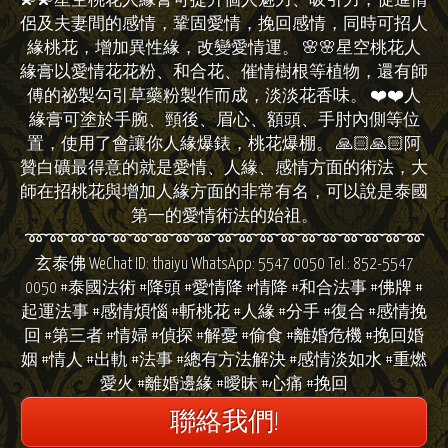
💫💫星空桃花人緣膏可提升個人魅力、吸引力，促進情
侶及夫妻間的感情，鞏固愛情，挽回感情，同時可招人
緣桃花，增加異性緣，改變愛情運。 🌸🌸星空桃花人
緣膏以愛情花花粉、和合花、催情樹根等植物，還有師
傅的祕製勾引草藥粉製作而成，淡淡花香味。 ❤️❤️人
緣膏可塗於手腕、頸後、眉心、額頭、手肘內側等位
置，使用了會讓你人緣爆錶，桃花爆棚。 🙏🏻🙏🏻阿
贊白礦最得意的就是愛情、人緣、感情方面的術法，大
師在招桃花與增加人緣方面的非常有名，可以說是泰國
第一的愛情術法的始祖。
➿➿➿➿➿➿➿➿➿➿➿➿➿➿➿➿➿➿➿
玄泰佛 WeChat ID: thaiyu WhatsApp: 5547 0050 Tel.: 852-5547
0050 #泰國法術 #降頭 #愛情降 #情降 #和合法事 #佛牌 #
起運法事 #感情煩惱 #斬桃花 #人緣 #分手 #復合 #感情挽
回 #第三者 #情婦 #偵探 #解憂 #偷食 #離婚危機 #挽回婚
姻 #情人 #出軌 #法事 #總有方法解決 #感情淡如水 #重燃
愛火 #離婚邊緣 #曖昧 #心痛 #挽回
聯絡我們!