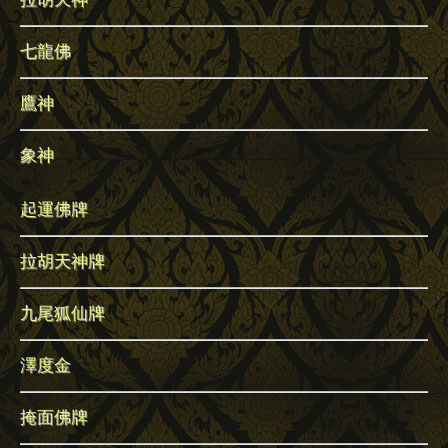
拉胡天神
七龍佛
鷹神
象神
起運佛牌
拉胡天神牌
九尾狐仙牌
澤度金
掩面佛牌