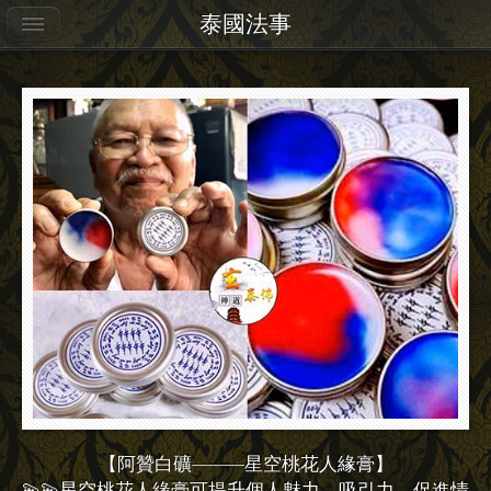
泰國法事
【阿贊白礦————星空桃花人緣膏】