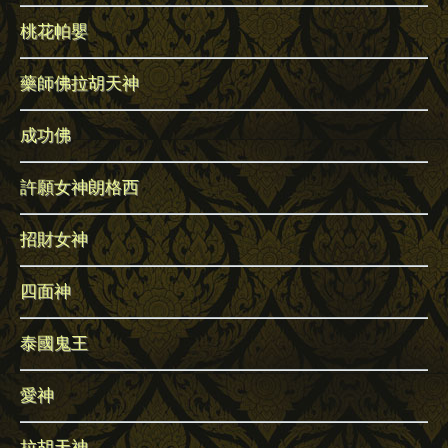
桃花帕嬰
藥師佛拉胡天神
成功佛
許願女神朗格西
招財女神
四面神
泰國鬼王
愛神