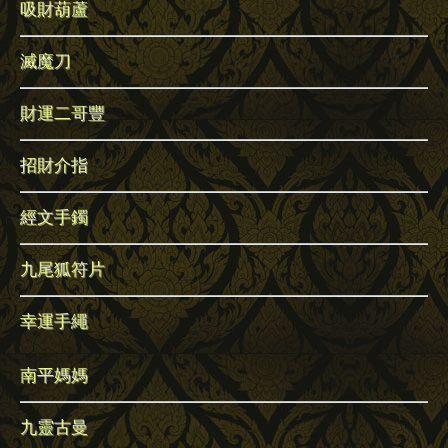
吸財葫蘆
滅魔刀
財運二哥豐
招財介指
經文手鐲
九尾狐符片
幸運手繩
南平媽媽
九靈古曼