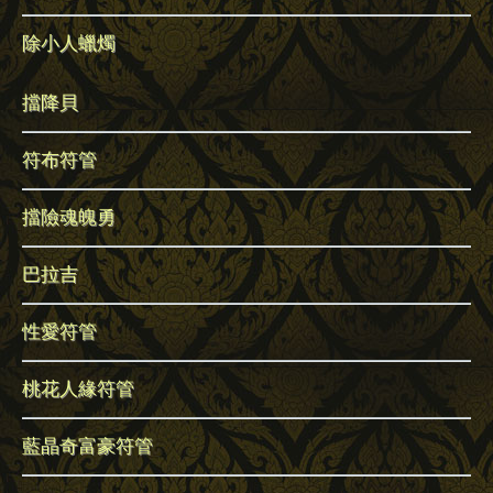
除小人蠟燭
擋降貝
符布符管
擋險魂魄勇
巴拉吉
性愛符管
桃花人緣符管
藍晶奇富豪符管