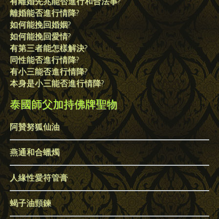
有離婚先兆能否進行和合法事?
離婚能否進行情降?
如何能挽回婚姻?
如何能挽回愛情?
有第三者能怎樣解決?
同性能否進行情降?
有小三能否進行情降?
本身是小三能否進行情降?
泰國師父加持佛牌聖物
阿贊努狐仙油
燕通和合蠟燭
人緣性愛符管膏
蝎子油頸鍊