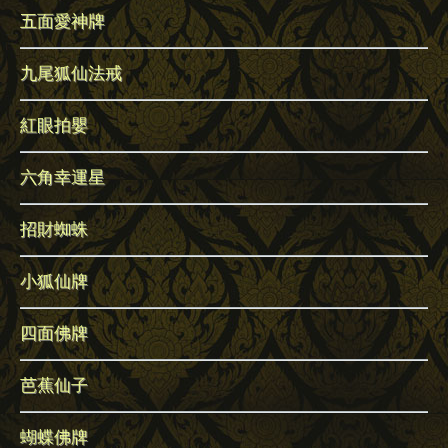
五面愛神牌
九尾狐仙法戒
紅眼拍嬰
六角幸運星
招財蜘蛛
小狐仙牌
四面佛牌
芭蕉仙子
蝴蝶佛牌