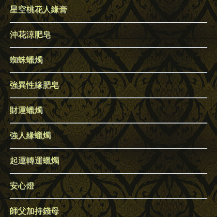
星空桃花人緣膏
沖花涼肥皂
蜘蛛蠟燭
強異性緣肥皂
財運蠟燭
強人緣蠟燭
起運轉運蠟燭
安心燈
師父加持錢母